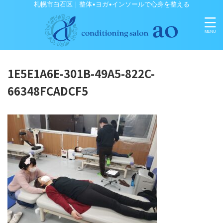
札幌市白石区｜整体•ヨガ•インソールで心身を整える
1E5E1A6E-301B-49A5-822C-
66348FCADCF5