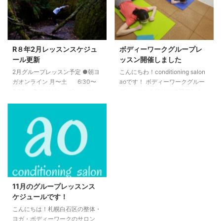
ローチも少し行いました。 いつ
す。
ものアプローチとは少し違った感
覚があったのではないかと思いま
す。 次回開催は２月２５日「タ
ッチ・身体の使い方・操作の仕
R８年2月レッスンスケジュ
ボディーワークグループレ
方」です。 興味のある方は
ール更新
ッスン開催しました
conditioning salon aoまでご連絡
2月グループレッスン予定 ●朝ヨ
こんにちわ！conditioning salon
く ...
ガオンライン 月〜土 6:30〜
aoです！ ボディーワークグルー
7:00 ●ヨガグループレッスン
プレッスンを福住にて開催しまし
（白石） 2/1 （日）①7:00〜
た。 今回のテーマは股関節でし
8:00 ②8:15〜9:15 2/8 （日）
た。 特に股関節を外に捻りなが
①7:00〜8:00 ②8:15〜9:15
ら骨盤を起こしたり寝かしたり、
2/15 （日）①7:00〜8:00
日常で必要だけどなかなか使いき
②8:15〜9:15 2/22 （日）
れていない部分を意識的に動かし
①7:00〜8:00 ●ヨガグループ
ていきました。 この部分を動か
レッスン（福住） 2/2（月）
していくことで股関節の柔軟性向
19:15〜20:15 2/9（月）19:15〜
上、腰部や膝の痛みの軽減につな
20:15 2/16（月）19:15〜20:15
がっていきます。 次回のボデ
11月のグループレッスンス
2/23（月）19:15〜20:15 ...
ィーワークグループレッスンはR
ケジュールです！
３年７月１日です。テーマは次回
こんにちは！札幌白石区の整体・
も股関節の動きを中心に行ってい
ヨガ・ボディーワークのサロン
く予定です。 ぜひご参加お待ち