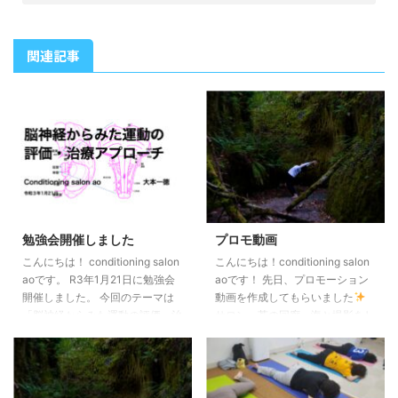
関連記事
勉強会開催しました
プロモ動画
こんにちは！ conditioning salon
こんにちは！conditioning salon
aoです。 R3年1月21日に勉強会
aoです！ 先日、プロモーション
開催しました。 今回のテーマは
動画を作成してもらいました
「脳神経からみた運動の評価・治
サロン、苔の回廊、海と撮影をし
療」でした。 脳神経への刺激が
て、とてもかっこいい動画になっ
身体の動きにどうな影響を起こす
ています。 ぜひご覧ください
のか実技の中で確認していきまし
大本一徳 冬は静かで、四季が交
た。 脳神経系への徒手的なアプ
互に訪れ、生命の循環が生まれま