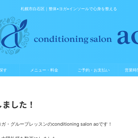
札幌市白石区｜整体•ヨガ•インソールで心身を整える
探す
メニュー・料金
ご予約・お支払い
営業時
しました！
ープレッスンのconditioning salon aoです！