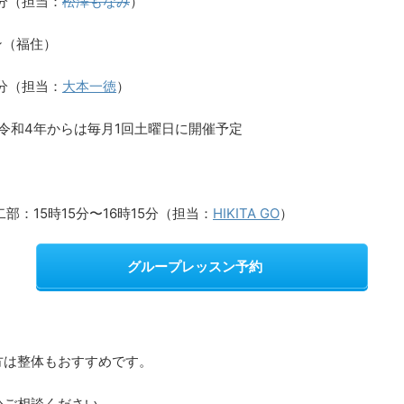
5分（担当：
松澤もなみ
）
ン（福住）
5分（担当：
大本一徳
）
令和4年からは毎月1回土曜日に開催予定
部：15時15分〜16時15分（担当：
HIKITA GO
）
グループレッスン予約
方は整体もおすすめです。
ひご相談ください。