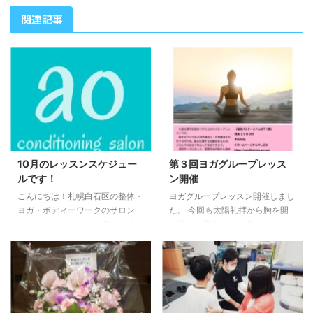
関連記事
10月のレッスンスケジュー
第３回ヨガグループレッス
ルです！
ン開催
こんにちは！札幌白石区の整体・
ヨガグループレッスン開催しまし
ヨガ・ボディーワークのサロン
た。 今回も太陽礼拝から胸を開
conditioning salon aoです！ ★
く動きを中心にやっていきまし
お知らせ★ 10月グループレッス
た。 次回は３月２４日火曜日で
ン予定です！ ○グループレッス
す。 豊平区福住でヨガに興味の
ン予定○ ●ヨガ・ボディーワーク
ある方ぜひご参加ください。 予
グループレッスン（白石） 25日
約はこちらから
（日）10時〜11時 ●ヨガグルー
プレッスン（福住） 6日 （火）