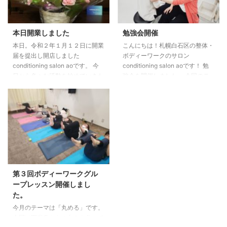
19時15分〜20時15分（担当：大
本） 20日（火）19時15分〜20時
15分（担当：大本） 27日（火）
本日開業しました
勉強会開催
19時15分〜20時15分（担当：松
本日。令和２年１月１２日に開業
こんにちは！札幌白石区の整体・
澤もなみ） ●ボディーワークグ
届を提出し開店しました
ボディーワークのサロン
ループレッスン（福住） 1日 （木
conditioning salon aoです。 今
conditioning salon aoです！ 勉
...
日から色々な活動を始めていきた
強会を開催しました。 今回のテ
いと思っております。よろしくお
ーマは「上肢・肩甲帯の評価と治
願いします。 まずはサロンでの
療」でした。 内容を盛り込みす
整体やプライベートレッスン、白
ぎました
次回開催は7月22日
石区・豊平区でのグループレッス
14時〜です。 テーマが「運動器
ンを始めていきます。 お気軽に
としての頭部・眼球・顎関節の評
ご連絡ください。 サロンについ
価と治療」です。 興味のある方
てやどんな活動をしているのかに
は是非ご参加ください。
ついてはこれから徐々に紹介して
いきます。 そして、素敵なお花
第３回ボディーワークグル
も頂きました。ありがとうござい
ープレッスン開催しまし
ます。 これからどうぞよろしく
た。
お願いします。 conditio ...
今月のテーマは「丸める」です。
今回は下半身からの丸みを作って