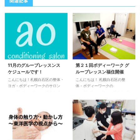
関連記事
11月のグループレッスンス
第２１回ボディーワーク グ
ケジュールです！
ループレッスン福住開催
こんにちは！札幌白石区の整体・
こんにちは！ 札幌白石区の整
ヨガ・ボディーワークのサロン
体・ボディーワークの
conditioning salon aoです！ ★
conditioning salon aoです！ ボ
お知らせ★ 11月グループレッス
ディーワークグループレッスンを
ン予定です！ ○グループレッス
開催しました！ 今回のテーマは
ン予定○ ●ヨガ・ボディーワーク
椅子です。デスクワークで首や腰
グループレッスン（白石） 1日
が痛くなっている人にオススメの
（日）10時〜11時 15日（日）10
動きを椅子の上で行っていきまし
時〜11時 29日（日）10時〜11時
た。 次回開催はR2年９月17日で
●ヨガグループレッスン（福住）
す。 ぜひご参加ください。 予約