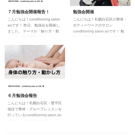
10日 （火）19時15分〜20時15分
はこちらから
（担当：大本） 24日（火）19時
７月勉強会開催報告！
勉強会開催
15分〜20時15分（担当：松澤も
こんにちは！conditioning salon
こんにちは！札幌白石区の整体・
なみ） ●ボディーワークグルー
aoです！ 昨日、勉強会を開催し
ボディーワークのサロン
プレッスン（福住） 5日 （ ...
ました。 テーマが「触り方・動
conditioning salon aoです！ 勉
かし方 東洋医学の視点から」と
強会を開催しました。 今回のテ
いうことで、前回トリガーポイン
ーマは「上肢・肩甲帯の評価と治
トリリースの話をしたので、その
療」でした。 内容を盛り込みす
まま今回は東洋医学的な考え方や
ぎました
次回開催は7月22日
ツボの押し方、経絡とアナトミー
14時〜です。 テーマが「運動器
トレインの関係性による可動域の
としての頭部・眼球・顎関節の評
変化など見ていきました。 参加
価と治療」です。 興味のある方
された方は西洋医学とは違う視点
は是非ご参加ください。
から体を見ることができたのでは
ないかと思います。 R3年勉
６月勉強会報告
強会予定日（第2・4木曜日19
こんにちは！札幌白石区・豊平区
時〜福住にて開催中） 7月30
福住で整体・グループレッスンを
日、8月12日、8月26日、9月9 ...
行っているconditioning salon ao
です！ ６月２回目の勉強会を開
催しまいた。 今回の内容は「身
体の触り方・動かし方」です！