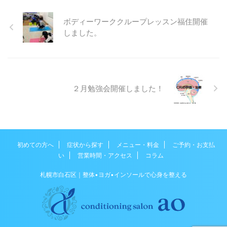
触り方といっても、ソフトな
触り方から強圧な触り方からさま
ボディーワーククループレッスン福住開催
ざまあります。 今回はソフトな
しました。
タッチを行うための前段階とし
て、強圧なタッチ、特にトリガー
ポイントリリースを中心にやって
いきました。ブレスレットをお探
しなら。 体にぴったりとフィッ
２月勉強会開催しました！
トするものから構造的なものま
で、袖口からチェーンまで、あら
ゆるルックに ...
初めての方へ
症状から探す
メニュー・料金
ご予約・お支払
い
営業時間・アクセス
コラム
札幌市白石区｜整体•ヨガ•インソールで心身を整える