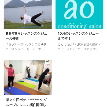
の大切さがわかったのではないで
①7:00〜8:00 ②8:15〜9:15
しょうか？ 次回開催はR2年10月
9/28 （日）①7:00〜8:00
22日に福住にて開催します。 興
②8:15〜9:15 ●ヨガグループレ
味のある方は
ッスン（福住） 9/1（月）19:15〜
ka18bigbook@yahoo.co.jpまで
20:15 9/8（月）19:15〜20:15
お待ちしています。
9/15（月）19:15〜20:15
9/22（月）19:15〜20:15
R８年6月レッスンスケジュ
10月のレッスンスケジュー
9/29（月）19:15〜20:15 ...
ール更新
ルです！
６月グループレッスン予定 ●朝
こんにちは！札幌白石区の整体・
ヨガオンライン 月・火・木・
ヨガ・ボディーワークのサロン
金・土 6:30〜7:00 ※水・日
conditioning salon aoです！ ★
がお休みなります。 ●ヨガグル
お知らせ★ 10月グループレッス
ープレッスン（白石） 6/7 （日）
ン予定です！ ○グループレッス
①7:00〜8:00 ②8:15〜9:15
ン予定○ ●ヨガ・ボディーワーク
6/14 （日）①7:00〜8:00
グループレッスン（白石） 25日
②8:15〜9:15 6/21 （日）
（日）10時〜11時 ●ヨガグルー
①7:00〜8:00 ②8:15〜9:15
プレッスン（福住） 6日 （火）
●ヨガグループレッスン（福住）
19時15分〜20時15分（担当：大
6/1（月）19:15〜20:15
本） 20日（火）19時15分〜20時
6/8（月）19:15〜20:15
15分（担当：大本） 27日（火）
第２０回ボディーワーク グ
6/15（月）19:15〜20:15
19時15分〜20時15分（担当：松
ループレッスン福住開催し
6/22（月）19:15〜20:15 ...
澤もなみ） ●ボディーワークグ