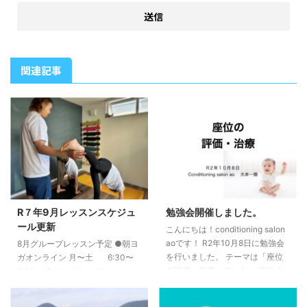
関連記事
R７年9月レッスンスケジュ
勉強会開催しました。
ール更新
こんにちは！conditioning salon
aoです！ R2年10月8日に勉強会
8月グループレッスン予定 ●朝ヨ
を行いました。 テーマは「座位
ガオンライン 月〜土 6:30〜
の評価・治療」でした。 座位の
7:00 ●ヨガグループレッスン
中でも特に椅子座位を中心に見て
（白石） 9/14 （日）①7:00〜
いきました。 坐骨や臀部の感覚
8:00 ②8:15〜9:15 9/21 （日）