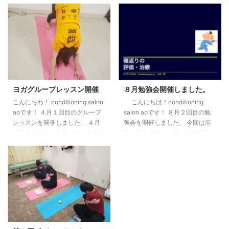
ン予定○ ●ヨガ・ボディーワーク
ディーワークグループレッスンを
グループレッスン（白石） 21日
開催しました！ 今回のテーマは
（日）10時〜11時 ●ヨガグルー
椅子です。デスクワークで首や腰
プレッスン（福住） 9 日 （火）
が痛くなっている人にオススメの
19時15分〜20時15分（担当：大
動きを椅子の上で行っていきまし
本） 23日（火）19時15分〜20時
た。 次回開催はR2年９月17日で
15分（担当：松澤もなみ） 30日
す。 ぜひご参加ください。 予約
（火）19時15分〜20時15分（担
はこちらから
当：大本） ●ボディーワークグ
ヨガグループレッスン開催
８月勉強会開催しました。
ループレッスン（福住） 4日
こんにちわ！ conditioning salon
こんにちは！conditioning
（木）19時15分〜20時15 ...
aoです！ ４月１回目のグループ
salon aoです！ ８月２回目の勉
レッスンを開催しました。 ４月
強会を開催しました。 今回は前
が始まり土台から作っていきまし
回に続きボディーワークの視点か
た。 次回はR３年４月２０日で
ら寝返り動作を見ていきました。
す。 ご参加お待ちしています。
下半身や胸の動きなど感覚を入れ
大本一徳
ることで寝返りや歩行など色々な
動きに変化が出ることを感じられ
たのではないでしょうか。 今回
は内容を詰め込み過ぎ全て終わら
なかったので次回も寝返りの続き
と側臥位を見ていきたいと思いま
す。 次回は９月４日（金）開催