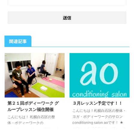
関連記事
第２１回ボディーワーク グ
３月レッスン予定です！！
ループレッスン福住開催
こんにちは！札幌白石区の整体・
ヨガ・ボディーワークのサロン
こんにちは！ 札幌白石区の整
conditioning salon aoです！ ★
体・ボディーワークの
お知らせ★ ○3月グループレッス
conditioning salon aoです！ ボ