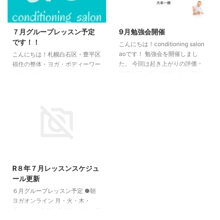
●ヨガグループレッスン（福住）
相談ください。 詳細はこちら ご
3/2（月）19:15〜20:15
予約・お問い合わせは公式LINE
3/9（月）19:15〜20:15
からの連絡がおすすめです。
７月グループレッスン予定
9月勉強会開催
3/16（月）19:15〜20:15
です！！
こんにちは！conditioning salon
3/23（月） ...
aoです！ 勉強会を開催しまし
こんにちは！札幌白石区・豊平区
た。 今回は起き上がりの評価・
福住の整体・ヨガ・ボディーワー
治療を行っていきました。 起き
クのサロンconditioning salon ao
あがりを快適に行うための大切な
です！ ★お知らせ★ ○７月グル
要素・ポイントをお伝えしていき
ープレッスン予定です。 ●ヨ
ました。 次回の開催は10月8日で
ガ・ボディーワークグループレッ
す。 テーマは「座位の評価と治
スン（白石） 18日（日）10時00
療」です。 興味のある方は
分〜11時00分（担当：大本一
ka18bigbook@yahoo.co.jpまで
徳） 25日（日）10時00分〜11時
ご連絡お待ちしています。
00分（担当：大本一徳） ●ヨガ
conditioning salon ao 大本一徳
グループレッスン（福住） 6日
（火）19時15分〜20時15分（担
R８年７月レッスンスケジュ
当：大本一徳） 13日 （火）19時
ール更新
15分〜20時15分（担当：松澤も
６月グループレッスン予定 ●朝
なみ） 20日（火）19時15分〜2
ヨガオンライン 月・火・木・
...
金・土 6:30〜7:00 ※水・日