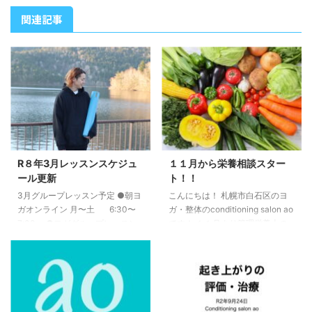
関連記事
R８年3月レッスンスケジュ
１１月から栄養相談スター
ール更新
ト！！
3月グループレッスン予定 ●朝ヨ
こんにちは！ 札幌市白石区のヨ
ガオンライン 月〜土 6:30〜
ガ・整体のconditioning salon ao
7:00 ●ヨガグループレッスン
です！ １１月より管理栄養士の
（白石） 3/1 （日）①7:00〜
資格を持つスタッフによる栄養相
8:00 ②8:15〜9:15 3/15 （日）
談を開始します！ スタッフプロ
①7:00〜8:00 ②8:15〜9:15
フィールはこちら 自分の栄養管
3/22 （日）①7:00〜8:00
理に不安のある方や、栄養状態を
②8:15〜9:15 3/29 （日）
見直したい方など、栄養に関する
①7:00〜8:00 ②8:15〜9:15
知識が豊富にあるのでなんでもご