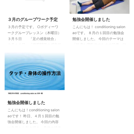
の勉強会はあと１回です。 ご興
19時15分〜20時15分（担当：大
味のある方はご連絡お待ちしてい
本） 20日（火）19時15分〜20時
ます。 mail：
15分（担当：大本） 27日（火）
３月のグループワーク予定
勉強会開催しました
ka18bigbook@yahoo.co.jp 大本
19時15分〜20時15分（担当：松
３月の予定です。 ○ボディーワ
こんにちは！ conditioning salon
一徳
澤もなみ） ●ボディーワークグ
ークグループレッスン（木曜日）
aoです。 ８月の１回目の勉強会
ループレッスン（福住） 1日 （木
３月５日 「足の感覚統合」
開催しました。 今回のテーマは
...
３月１９日 「膝股関節の感覚統
「快適な背臥位のための評価・治
合」 ○ヨガグループワーク（火
療」です。 ボディーワークの考
曜日） ３月１０日 「テーマ未
え方や背臥位での体の内観、体へ
定」 ３月２４日 「テーマ 未
の意識の向け方の練習を行いまし
定」 →予約する ○勉強会（木曜
た。 感覚が入ることで体が変わ
日） ３月１２日 「膝の評価・
ることを体感できたのではないか
治療」 ３月２６日 「股関節の
と思います。 次回は８月20日
評価・治療」 整体・パーソナル
「快適な寝返りの評価・治療」で
レッスンの予約もお待ちしていま
す。 興味のある方は
す。 ネット予約→こちら 電話
ka18bigbook@yahoo.co.jpまで
勉強会開催しました
080-4041-7555
ご連絡お待ちしています。
こんにちは！conditioning salon
aoです！ 昨日、４月１回目の勉
強会開催しました。 今回の内容
は先月から引き続き、身体の操作
方法についてでした。 身体の評