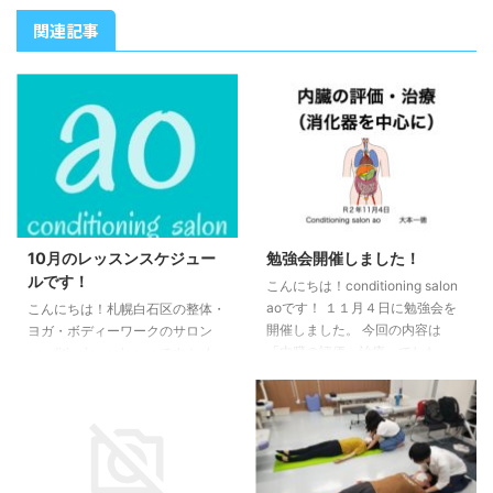
関連記事
10月のレッスンスケジュー
勉強会開催しました！
ルです！
こんにちは！conditioning salon
aoです！ １１月４日に勉強会を
こんにちは！札幌白石区の整体・
開催しました。 今回の内容は
ヨガ・ボディーワークのサロン
「内臓の評価・治療」でした。
conditioning salon aoです！ ★
栄養の話しから、消化・吸収プロ
お知らせ★ 10月グループレッス
セス、消化器の実際の評価・治療
ン予定です！ ○グループレッス
まで行っていきました。 次回開
ン予定○ ●ヨガ・ボディーワーク
催は11月12日です。 テーマは
グループレッスン（白石） 25日
「立位歩行の評価・治療」と内臓
（日）10時〜11時 ●ヨガグルー
の評価・治療の続きです。 今年
プレッスン（福住） 6日 （火）