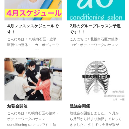
4月レッスンスケジュールで
2月のグループレッスン予定
す！
です！！
こんにちは！ 札幌白石区・豊平
こんにちは！札幌白石区の整体・
区福住の整体・ヨガ・ボディーワ
ヨガ・ボディーワークのサロン
ークのサロンconditioning salon
conditioning salon aoです！ ★
aoです！ ★お知らせ★ ○今年よ
お知らせ★ 令和３年2月グループ
り、パーソナルレッスン、ヨガ・
レッスン予定です！ ●ヨガ・ボ
ボディーワークグループレッスン
ディーワークグループレッスン
がオンラインでの対応が可能とな
（白石） 14日（日）10時〜11時
りました。 ○各種クレジット・
●ヨガグループレッスン（福住）
QRコード・オンライン決済も可
9 日 （火）19時15分〜20時15分
能になりました。 ○4月レッスン
（担当：大本） 16日（火）19時
スケジュール○ ※ヨガ・ボディー
15分〜20時15分（担当：松澤も
ワークグループレッスンはオンラ
なみ） ●ボディーワークグルー
勉強会開催
勉強会開催
インでの対応も可能です。 ●朝
プレッスン（福住） 4日 （木）
こんにちは！札幌白石区の整体・
勉強会を開催しました。 ２月か
ヨガオンライン 月〜金
19時15分〜20時15分 18日 （木）
ボディーワークのサロン
ら足部から始まり胸郭までやって
６：３０〜７：００ 土・日・
19時15分〜20時15分 ...
conditioning salon aoです！ 勉
きました。 少しずつ全身が繋が
祝 ７：００〜７：３０ 詳細は