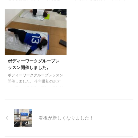
強会を開催しました。 今回のテ
り始めたのではないかと思いま
こちら ...
ーマは「上肢・肩甲帯の評価と治
す。 次回開催は５月21日です。
療」でした。 内容を盛り込みす
テーマは「頸椎の評価と治療」
ぎました
次回開催は7月22日
興味のある方はご連絡ください。
14時〜です。 テーマが「運動器
conditioning salon ao 大本一徳
としての頭部・眼球・顎関節の評
価と治療」です。 興味のある方
は是非ご参加ください。
ボディーワークグループレ
ッスン開催しました。
ボディーワークグループレッスン
開催しました。 今年最初のボデ
ィーワークのグループレッスンだ
ったため、土台づくりを中心にや
っていきました。 次回開催は令
和３年1月28日です。 →予約する
conditioning salon ao 大本一徳
看板が新しくなりました！