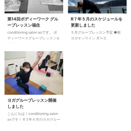
ます。 興味のある方は是非ご連
方はka18bigbook@yahoo.co.jp
絡ください。 お問合せはこちら
までご連絡ください。
または直接電話ください。０８
conditioning salon ao 大本一徳
第14回ボディーワーク グル
R７年５月のスケジュールを
０-４０４１-７５５５までお願い
ープレッスン福住
更新しました
します。
conditioning salon aoです。 ボ
５月グループレッスン予定 ●朝
ディーワークグループレッスンを
ヨガオンライン 月〜土
開催しました。 今回のテーマは
6:30〜7:00 ●ヨガグループレッ
胸郭でした。 手足を動かしなが
スン（白石） 5/4 （日）
ら胸の動きを体感し、背骨の動き
①7:00〜8:00 ②8:15〜9:15
を感じていきました。 次回は７
5/11 （日）①7:00〜8:00
月２日です。 予約はこちら
②8:15〜9:15 5/18（日）
①7:00〜8:00 ②8:15〜9:15
5/25（日）①7:00〜8:00
②8:15〜9:15 ●ヨガグループレ
ッスン（福住） 5/12（月）
19:15〜20:15 5/19（月）19:15〜
ヨガグループレッスン開催
20:15 5/26（月）19:15〜20:15 ●
しました
ボディーワークグ ...
こんにちは！conditioning salon
aoです！ R３年６月のヨガグルー
プレッスン開催しました。 今回