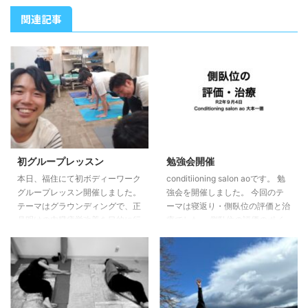
関連記事
初グループレッスン
勉強会開催
本日、福住にて初ボディーワーク
conditiioning salon aoです。 勉
グループレッスン開催しました。
強会を開催しました。 今回のテ
テーマはグラウンディングで、正
ーマは寝返り・側臥位の評価と治
月明けの内臓疲労改善を目的に行
療でした。 側臥位の評価のポイ
っていきました。 参加者は５名
ント、治療、側臥位の治療をする
で、だいぶ太ももに負荷をかけ
ことでの寝返りや歩行への動作の
て、皆さんとてもいい表情でやっ
影響など感じられたのではないか
ていました。 指導している側が
と思います。 次回はR２年９月２
一番楽しんでいた気がします。
４日でテーマは座位・起き上がり
次回開催は1月30日を予定してい
の評価と治療です。 興味のある