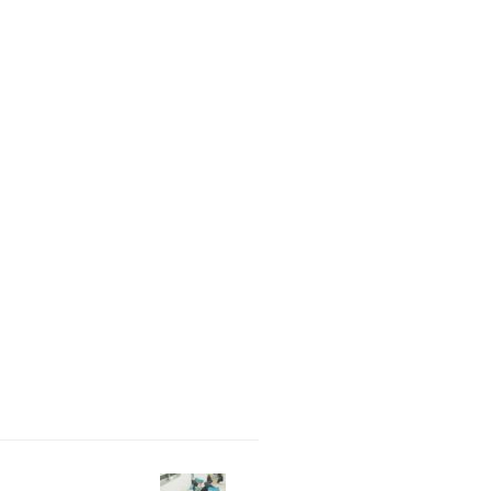
す。 料金 １レッスン（単発）：５００
月：１０，０００円（前月からの継続は
０円） レッスンについて 基本的に毎朝開
。（都合により開催できない日程もありま
ームで行います。（申し込み後にIDを送り
開始５分前ぐらいから入室できるように準
 画 ...