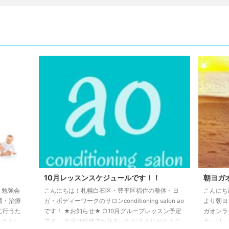
10月レッスンスケジュールです！！
朝ヨガ
す！ 勉強会
こんにちは！札幌白石区・豊平区福住の整体・ヨ
こんにちは！
価・治療
ガ・ボディーワークのサロンconditioning salon ao
より朝ヨ
に行うた
です！ ★お知らせ★ ○10月グループレッスン予定
ガオンラ
いきまし
です。 ９月は研修でお休みいただきありがとうご
土・日・