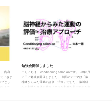
は「座位
ざいました。１０月はいつも通り行なっていきま
開催しま
す！ ●ヨガグループレッスン（福住） 5日 （火）
円 １ヶ
絡お待ちしてい
19時15分〜20時15分（担当：松澤もなみ） 12日
８，００
（木）19時15分〜20時15分（担当：大本一徳） 19
催します
日 （火）19時15分〜20時15分（担当：松澤もな
す） ズ
み） 26日 （木）19時15分〜20時15 ...
ます） 
備予定です。
勉強会開催しました
。 内容
こんにちは！ conditioning salon aoです。 R3年1月
っていきま
21日に勉強会開催しました。 今回のテーマは「脳
ップとし
神経からみた運動の評価・治療」でした。 脳神経
みてくだ
への刺激が身体の動きにどうな影響を起こすのか実
い方はご
技の中で確認していきました。 脳神経系への徒手
的なアプローチも少し行いました。 いつものアプ
ローチとは少し違った感覚があったのではないかと
思います。 次回開催は２月２５日「タッチ・身体
の使い方・操作の仕方」です。 興味のある方は