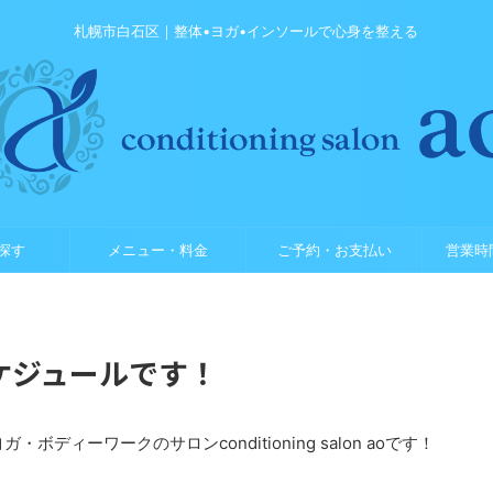
札幌市白石区｜整体•ヨガ•インソールで心身を整える
探す
メニュー・料金
ご予約・お支払い
営業時
ケジュールです！
ディーワークのサロンconditioning salon aoです！