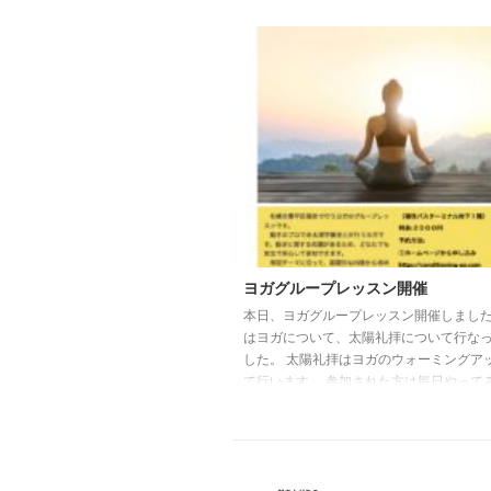
た。 次回の開催は10月8日です。 テーマ
の評価と治療」です。 興味のある方は
ka18bigbook@yahoo.co.jpまでご連
ます。 conditioning salon ao 大本一徳
ヨガグループレッスン開催
本日、ヨガグループレッスン開催しました
はヨガについて、太陽礼拝について行な
した。 太陽礼拝はヨガのウォーミングア
て行います。 参加された方は毎日やって
さい。 札幌市豊平区でヨガをやってみた
連絡ください。→こちらから