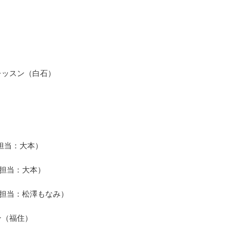
レッスン（白石）
（担当：大本）
分（担当：大本）
分（担当：松澤もなみ）
ン（福住）