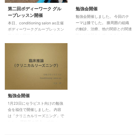
レッスン（福住） 4/6（月）
第二回ボディーワーク グル
勉強会開催
19:15〜20:15 4/13（月）19:15〜
ープレッスン開催
勉強会開催しました。 今回のテ
20:15 4/20（ ...
ーマは膝でした。 膝周囲の組織
本日、conditioning salon ao主催
の触診、治療、他の関節との関連
ボディーワークグループレッスン
性などの話をしていきました。
第２回を開催しました。 テーマ
次回のテーマは股関節です。 ３
は前回に引き続きグラウンディン
月２６日開催予定です。 興味の
グで、サブテーマがコロナウィル
ある方はご連絡ください。
スに勝てる体を作るです。笑 体
conditioning salon ao
を捻りつつ、下半身をたくさん鍛
えていきました‼︎ 次回は２月13
日・27日開催予定です。 ２月の
テーマは「体を丸める」です。
興味のある方は是非ご連絡くださ
い。 ボディーワークグループレ
勉強会開催
ッスンのご予約はこちらからお願
1月23日にセラピスト向けの勉強
いします。
会を福住で開催しました。 内容
は「クリニカルリーズニング」で
した。 運動器の視点、ボディー
ワークの視点、東洋医学からの視
点など色々な考え方を用いて臨床