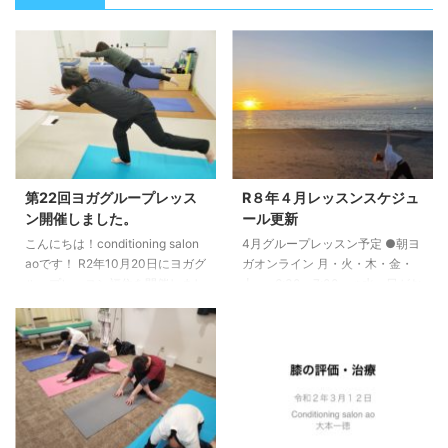
第22回ヨガグループレッス
R８年４月レッスンスケジュ
ン開催しました。
ール更新
こんにちは！conditioning salon
4月グループレッスン予定 ●朝ヨ
aoです！ R2年10月20日にヨガグ
ガオンライン 月・火・木・金・
ループレッスン福住を開催しまし
土 6:30〜7:00 ※水・日がお
た。 今回のテーマ「紅葉」とい
休みなります。 ●ヨガグループ
うことで、下半身を木のように強
レッスン（白石） 4/5 （日）
くしていきました。 次回開催は
①7:00〜8:00 ②8:15〜9:15
R2年10月27日です！ ご参加お待
4/12 （日）①7:00〜8:00
ちしています。 予約はこちらか
②8:15〜9:15 4/19 （日）
ら
①7:00〜8:00 ②8:15〜9:15
4/26 （日）①7:00〜8:00
②8:15〜9:15 ●ヨガグループ