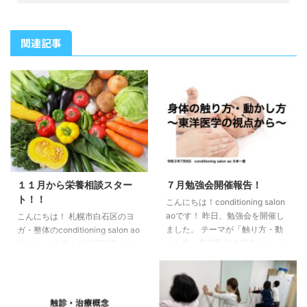
関連記事
１１月から栄養相談スター
７月勉強会開催報告！
ト！！
こんにちは！conditioning salon
aoです！ 昨日、勉強会を開催し
こんにちは！ 札幌市白石区のヨ
ました。 テーマが「触り方・動
ガ・整体のconditioning salon ao
かし方 東洋医学の視点から」と
です！ １１月より管理栄養士の
いうことで、前回トリガーポイン
資格を持つスタッフによる栄養相
トリリースの話をしたので、その
談を開始します！ スタッフプロ
まま今回は東洋医学的な考え方や
フィールはこちら 自分の栄養管
ツボの押し方、経絡とアナトミー
理に不安のある方や、栄養状態を