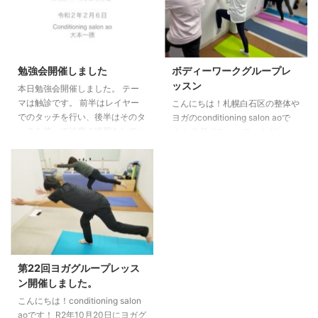
トレインの関係性による可動域の
見直したい方など、栄養に関する
変化など見ていきました。 参加
知識が豊富にあるのでなんでもご
された方は西洋医学とは違う視点
相談ください。 詳細はこちら ご
から体を見ることができたのでは
予約・お問い合わせは公式LINE
ないかと思います。 R3年勉
からの連絡がおすすめです。
勉強会開催しました
ボディーワークグループレ
強会予定日（第2・4木曜日19
ッスン
本日勉強会開催しました。 テー
時〜福住にて開催中） 7月30
マは触診です。 前半はレイヤー
こんにちは！札幌白石区の整体や
日、8月12日、8月26日、9月9 ...
でのタッチを行い、後半はそのタ
ヨガのconditioning salon aoで
ッチを使って治療の練習をしてい
す！ 先日ボディーワークグルー
きました。 タッチはひたすら練
プレッスンを開催しました。 ２
習と自分の体づくりが大切です。
月・３月は股関節などの下半身の
参加した人はぜひ普段の臨床から
動きを中心にレッスンを行ってい
意識してもられたらと思います。
ます。 ボディーワークでは自分
の体の動きの癖に気づき、より快
適な動きを見つける作業です。
興味のある方・参加希望の方は下
記よりご連絡お待ちしています。
○３月レッスンスケジュール○ ※
第22回ヨガグループレッス
ヨガ・ボディーワークグループレ
ン開催しました。
ッスンはオンラインでの対応も可
こんにちは！conditioning salon
能です。 ●朝ヨガオンライン
aoです！ R2年10月20日にヨガグ
月〜金 ６：３０〜７：００