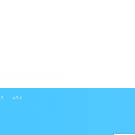
スクがあるのです。 当院が「シューズ療
..
セス
コラム