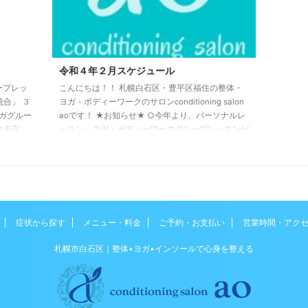
起こすリ
法」を導 .
令和４年２月スケジュール
ープレッ
こんにちは！！ 札幌白石区・豊平区福住の整体・
合」 ３
ヨガ・ボディーワークのサロンconditioning salon
ガグルー
aoです！ ★お知らせ★ ○今年より、パーソナルレ
マ未定」
ッスン、ヨガ・ボディーワークグループレッスンが
 ○勉強
オンラインでの対応が可能となりました。 ○２月
療」 ３
レッスンスケジュール○ ※ヨガ・ボディーワークグ
・パーソ
ループレッスンはオンラインでの対応も可能です。
 ネット
●朝ヨガオンライン 月〜金 ６：３０〜７：
００ 土・日・祝 ７：００〜７：３０ 詳細はこち
らから ●ヨガグループレッスン（福住） 2月1日
症状から探す
メニュー・料金
ご予約・お支払い
営業時間・アク
（火）19時15 ...
札幌市白石区｜整体•ヨガ•インソールで心身を整える