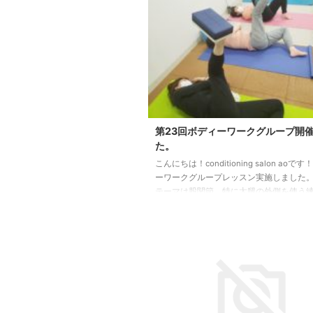
第23回ボディーワークグループ開
た。
こんにちは！conditioning salon aoで
ーワークグループレッスン実施しました。
テーマは股関節、特に太腿の外側を使う
ました。 次回開催は10月15日です。 予
から 大本一徳