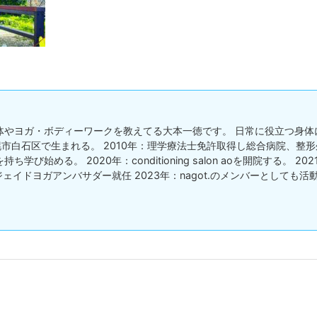
体やヨガ・ボディーワークを教えてる大本一徳です。 日常に役立つ身体
札幌市白石区で生まれる。 2010年：理学療法士免許取得し総合病院、整形外
学び始める。 2020年：conditioning salon aoを開院する。 2
ジェイドヨガアンバサダー就任 2023年：nagot.のメンバーとしても活