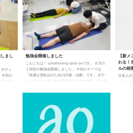
催しまし
勉強会開催しました
【新メ
わる！
こんにちは！ conditioning salon aoです。 ８月の
ルの相
１回目の勉強会開催しました。 今回のテーマは
す！ ボディ
「快適な背臥位のための評価・治療」です。 ボデ
 今回の
日本人の
ィーワークの考え方や背臥位での体の内観、体への
練習を行い
ます 「
意識の向け方の練習を行いました。 感覚が入るこ
約はこちら
る」「脱
とで体が変わることを体感できたのではないかと思
……。 
います。 次回は８月20日「快適な寝返りの評価・
腰の痛み
治療」です。 興味のある方は
か？ 驚
ka18bigbook@yahoo.co.jpまでご連絡お待ちしてい
サイズを
ます。
きなサイ
す。合わ
平足だけ