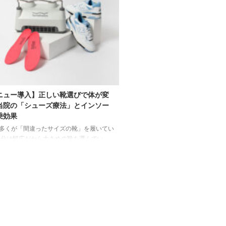
ニュー導入】正しい靴選びで体が変
当院の「シューズ療法」とインソー
乗効果
多くが「間違ったサイズの靴」を履いてい
自分は幅広だから大きめの靴を選んでい
ぎ履きが楽なゆったりした靴が好き」
実は、こうした靴選びが足のトラブルや膝・
の原因になっていることをご存知でしょう
くべきことに、日本人の多くが自分の足の
正しく把握しておらず、実際の足よりも大
ズの靴を履いているというデータがありま
ない靴を履き続けることは、外反母趾や扁
でなく、姿勢の崩れや慢性的な疲労を引き