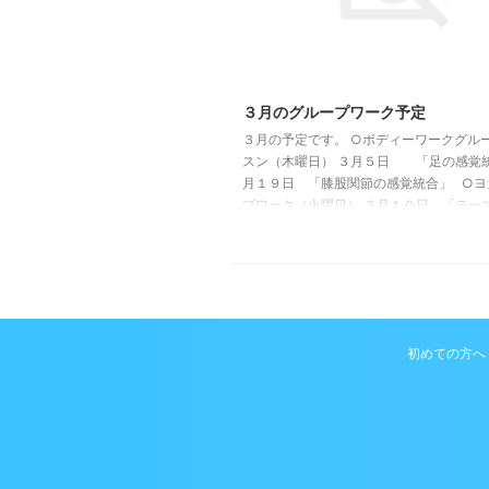
３月のグループワーク予定
３月の予定です。 ○ボディーワークグル
スン（木曜日） ３月５日 「足の感覚統
月１９日 「膝股関節の感覚統合」 ○ヨ
プワーク（火曜日） ３月１０日 「テー
３月２４日 「テーマ 未定」 →予約する
会（木曜日） ３月１２日 「膝の評価・治
月２６日 「股関節の評価・治療」 整体
ナルレッスンの予約もお待ちしています。
予約→こちら 電話080-4041-7555
初めての方へ