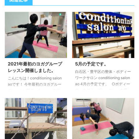
2021年最初のヨガグループ
5月の予定です。
レッスン開催しました。
白石区・豊平区の整体・ボディー
ワークサロン conditioning salon
こんにちは！conditioning salon
ao 4月の予定です。 ○ボディー
aoです！ 今年最初のヨガグルー
ワークグループレッスン（木曜
プレッスン開催しました。 年初
日） 5月14日 「内容未定」
めとゆうことで、下半身を中心に
５月28日 「内容未定」 ○ヨガ
たくさん動いてもらいました。
グループワーク（火曜日） 5月19
今年も一年よろしくお願いしま
日（担当：大本一徳） 「テーマ
す。 大本一徳
未定」 5月26日（担当：松澤もな
み） 「テーマ 未定」 →予約す
る ○勉強会（木曜日） 5月7日