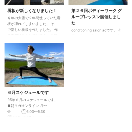
「胸郭の評価・治療」 5月21
日 「頸椎の評価・治療」 整
看板が新しくなりました！
第２６回ボディーワーク グ
体・パーソナルレッ ...
ループレッスン開催しまし
今年の大雪で２年間使っていた看
た
板が壊れてしまいました。 そこ
で新しい看板を作りました。 作
conditioning salon aoです。 今
る過程はこんな感じです↓ 半日
回のグループレッスンでは、冬に
かけて完成しました！！！ 前の
向けた雪かきの動きでの股関節の
看板よりもシンプルに完成しまし
動かし方でした。 この使い方は
た。 新しい看板になった
重いものを持つとにもとても重要
conditioning salon aoもよろしく
にな動きとなります。 ぜひ使い
お願いいたします。 大本一徳
こなしていただければと思いま
す。 次回開催は11月19日です。
ご参加お待ちしています。 予約
はこちらから 大本一徳
６月スケジュールです
R5年６月のスケジュールです。
●朝ヨガオンライン 月〜
金 ①5:00〜5:30
②6:30〜7:00 土・日・祝
7:00〜7:30 ※6月10・11日はお休
みです。 詳細はこちらから ●ヨ